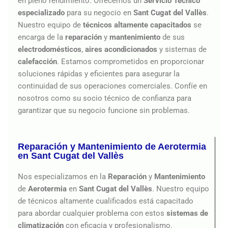
en pleno rendimiento. Ofrecemos un
Servicio Técnico
especializado
para su negocio en
Sant Cugat del Vallès
.
Nuestro equipo de
técnicos altamente capacitados
se
encarga de la
reparación
y
mantenimiento
de sus
electrodomésticos
,
aires acondicionados
y sistemas de
calefacción
. Estamos comprometidos en proporcionar
soluciones rápidas y eficientes para asegurar la
continuidad de sus operaciones comerciales. Confíe en
nosotros como su socio técnico de confianza para
garantizar que su negocio funcione sin problemas.
Reparación y Mantenimiento de Aerotermia
en Sant Cugat del Vallès
Nos especializamos en la
Reparación
y
Mantenimiento
de
Aerotermia
en
Sant Cugat del Vallès
. Nuestro equipo
de técnicos altamente cualificados está capacitado
para abordar cualquier problema con estos
sistemas de
climatización
con eficacia y profesionalismo.