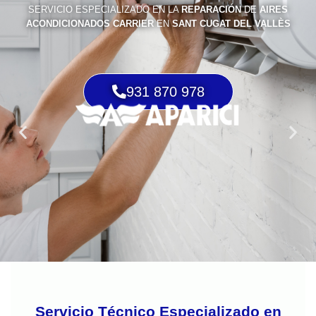
SERVICIO ESPECIALIZADO EN LA
REPARACIÓN
DE
AIRES
ACONDICIONADOS CARRIER
EN
SANT CUGAT DEL VALLÈS
931 870 978
Servicio Técnico Especializado en