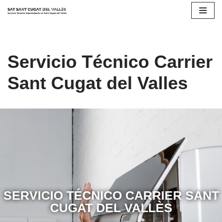
Saltar
al
contenido
Servicio Técnico Carrier
Sant Cugat del Valles
SERVICIO TÉCNICO CARRIER SANT
CUGAT DEL VALLÈS