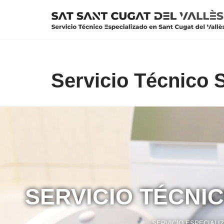
Saltar
al
contenido
Servicio Técnico 
SERVICIO TÉCNI
SERVICIO ESPECIALI