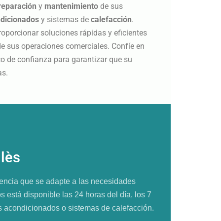
reparación
y
mantenimiento
de sus
ndicionados
y sistemas de
calefacción
.
porcionar soluciones rápidas y eficientes
de sus operaciones comerciales. Confíe en
o de confianza para garantizar que su
as.
llès
ncia que se adapte a las necesidades
 está disponible las 24 horas del día, los 7
es acondicionados o sistemas de calefacción.