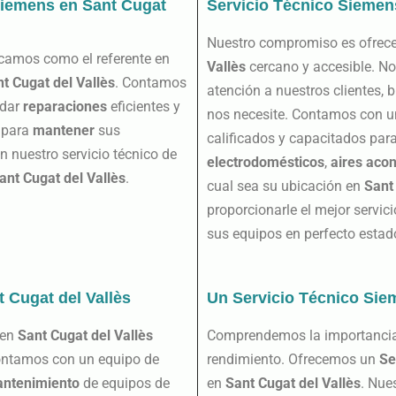
Siemens en Sant Cugat
Servicio Técnico Siemen
Nuestro compromiso es ofrec
acamos como el referente en
Vallès
cercano y accesible. N
t Cugat del Vallès
. Contamos
atención a nuestros clientes,
ndar
reparaciones
eficientes y
nos necesite. Contamos con u
 para
mantener
sus
calificados y capacitados par
 nuestro servicio técnico de
electrodomésticos
,
aires aco
ant Cugat del Vallès
.
cual sea su ubicación en
Sant
proporcionarle el mejor servic
sus equipos en perfecto estad
t Cugat del Vallès
Un Servicio Técnico Sie
en
Sant Cugat del Vallès
Comprendemos la importanci
ontamos con un equipo de
rendimiento. Ofrecemos un
Se
ntenimiento
de equipos de
en
Sant Cugat del Vallès
. Nue