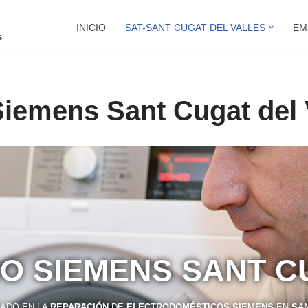
INICIO
SAT-SANT CUGAT DEL VALLES
EM
Siemens Sant Cugat del 
CO SIEMENS SANT C
ZADO EN LA
REPARACIÓN
DE
ELECTRODOMÉSTICOS SIEMENS
EN
SAN