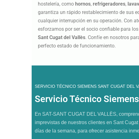
hostelería, como
hornos
,
refrigeradores
,
lavav
garantiza un rápido restablecimiento de sus 
cualquier interrupción en su operación. Con ate
esforzamos por ser el socio confiable para lo
Sant Cugat del Vallès
. Confíe en nosotros pa
perfecto estado de funcionamiento.
SERVICIO TÉCNICO SIEMENS SANT CUGAT DEL 
Servicio Técnico Siemens
En SAT-SANT CUGAT DEL VALLÈS, comprendemos
imprevistas de nuestros clientes en Sant Cugat 
días de la semana, para ofrecer asistencia inm