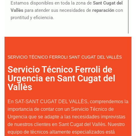
Estamos disponibles en toda la zona de
Sant Cugat del
Vallès
para atender sus necesidades de
reparación
con
prontitud y eficiencia.
SERVICIO TÉCNICO FERROLI SANT CUGAT DEL VALLÈS
Servicio Técnico Ferroli de
Urgencia en Sant Cugat del
Vallès
En SAT-SANT CUGAT DEL VALLÈS, comprendemos la
importancia de contar con un Servicio Técnico de
Urgencia que se adapte a las necesidades imprevistas
de nuestros clientes en Sant Cugat del Vallès. Nuestro
equipo de técnicos altamente especializados está