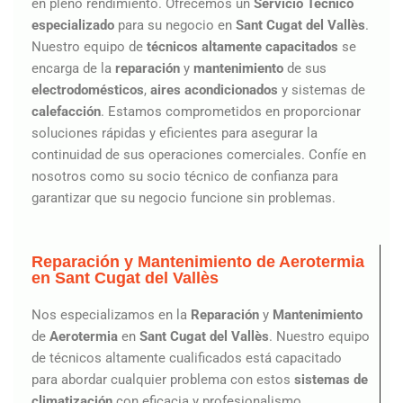
en pleno rendimiento. Ofrecemos un
Servicio Técnico
especializado
para su negocio en
Sant Cugat del Vallès
.
Nuestro equipo de
técnicos altamente capacitados
se
encarga de la
reparación
y
mantenimiento
de sus
electrodomésticos
,
aires acondicionados
y sistemas de
calefacción
. Estamos comprometidos en proporcionar
soluciones rápidas y eficientes para asegurar la
continuidad de sus operaciones comerciales. Confíe en
nosotros como su socio técnico de confianza para
garantizar que su negocio funcione sin problemas.
Reparación y Mantenimiento de Aerotermia
en Sant Cugat del Vallès
Nos especializamos en la
Reparación
y
Mantenimiento
de
Aerotermia
en
Sant Cugat del Vallès
. Nuestro equipo
de técnicos altamente cualificados está capacitado
para abordar cualquier problema con estos
sistemas de
climatización
con eficacia y profesionalismo.