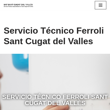
Saltar
al
contenido
Servicio Técnico Ferroli
Sant Cugat del Valles
SERVICIO TÉCNICO FERROLI SANT
CUGAT DEL VALLÈS