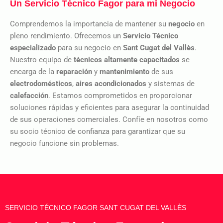
Un Servicio Técnico Fagor para mi Negocio
Comprendemos la importancia de mantener su
negocio
en
pleno rendimiento. Ofrecemos un
Servicio Técnico
especializado
para su negocio en
Sant Cugat del Vallès
.
Nuestro equipo de
técnicos altamente capacitados
se
encarga de la
reparación
y
mantenimiento
de sus
electrodomésticos
,
aires acondicionados
y sistemas de
calefacción
. Estamos comprometidos en proporcionar
soluciones rápidas y eficientes para asegurar la continuidad
de sus operaciones comerciales. Confíe en nosotros como
su socio técnico de confianza para garantizar que su
negocio funcione sin problemas.
SERVICIO TÉCNICO FAGOR SANT CUGAT DEL VALLÈS