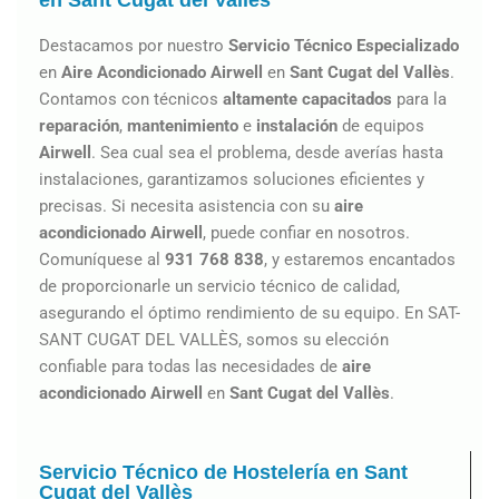
en Sant Cugat del Vallès
Destacamos por nuestro
Servicio Técnico Especializado
en
Aire Acondicionado Airwell
en
Sant Cugat del Vallès
.
Contamos con técnicos
altamente capacitados
para la
reparación
,
mantenimiento
e
instalación
de equipos
Airwell
. Sea cual sea el problema, desde averías hasta
instalaciones, garantizamos soluciones eficientes y
precisas. Si necesita asistencia con su
aire
acondicionado
Airwell
, puede confiar en nosotros.
Comuníquese al
931 768 838
, y estaremos encantados
de proporcionarle un servicio técnico de calidad,
asegurando el óptimo rendimiento de su equipo. En SAT-
SANT CUGAT DEL VALLÈS, somos su elección
confiable para todas las necesidades de
aire
acondicionado Airwell
en
Sant Cugat del Vallès
.
Servicio Técnico de Hostelería en Sant
Cugat del Vallès