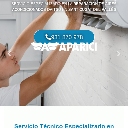
SERVICIO ESPECIALIZADO EN LA
REPARACIÓN
DE
AIRES
ACONDICIONADOS DAITSU
EN
SANT CUGAT DEL VALLÈS
931 870 978
Servicio Técnico Especializado en