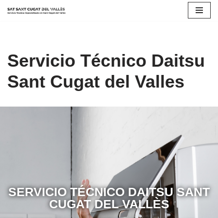
Saltar
al
contenido
Servicio Técnico Daitsu
Sant Cugat del Valles
SERVICIO TÉCNICO DAITSU SANT
CUGAT DEL VALLÈS