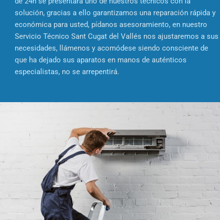
de 24h se presentará uno de nuestros técnicos con la
solución, gracias a ello garantizamos una reparación rápida y
económica para usted, pídanos asesoramiento, en nuestro
Servicio Técnico Sant Cugat del Vallés nos ajustaremos a sus
necesidades, llámenos y acomódese siendo consciente de
que ha dejado sus aparatos en manos de auténticos
especialistas, no se arrepentirá.