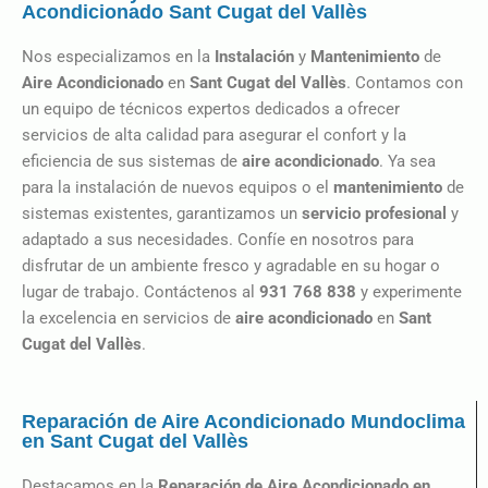
Acondicionado Sant Cugat del Vallès
Nos especializamos en la
Instalación
y
Mantenimiento
de
Aire Acondicionado
en
Sant Cugat del Vallès
. Contamos con
un equipo de técnicos expertos dedicados a ofrecer
servicios de alta calidad para asegurar el confort y la
eficiencia de sus sistemas de
aire
acondicionado
. Ya sea
para la instalación de nuevos equipos o el
mantenimiento
de
sistemas existentes, garantizamos un
servicio profesional
y
adaptado a sus necesidades. Confíe en nosotros para
disfrutar de un ambiente fresco y agradable en su hogar o
lugar de trabajo. Contáctenos al
931 768 838
y experimente
la excelencia en servicios de
aire acondicionado
en
Sant
Cugat del Vallès
.
Reparación de Aire Acondicionado Mundoclima
en Sant Cugat del Vallès
Destacamos en la
Reparación de Aire Acondicionado en