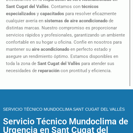
Sant Cugat del Vallès
. Contamos con
técnicos
especializados
y
capacitados
para resolver eficazmente
cualquier avería en
sistemas de aire acondicionado
de
distintas marcas. Nuestro compromiso es proporcionar
servicios rápidos y profesionales, garantizando un ambiente
confortable en su hogar u oficina. Confíe en nosotros para
mantener su
aire acondicionado
en perfecto estado y
asegure un rendimiento óptimo. Estamos disponibles en
toda la zona de
Sant Cugat del Vallès
para atender sus
necesidades de
reparación
con prontitud y eficiencia.
SERVICIO TÉCNICO MUNDOCLIMA SANT CUGAT DEL VALLÈS
Servicio Técnico Mundoclima de
Urgencia en Sant Cugat del