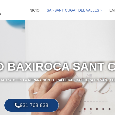
INICIO
SAT-SANT CUGAT DEL VALLES
EM
O BAXIROCA SANT 
IALIZADO EN LA
REPARACIÓN
DE
CALDERAS BAXIROCA
EN
SANT CU
931 768 838