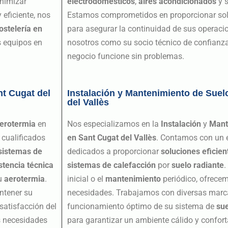
inimizar
electrodomésticos
,
aires acondicionados
y 
 eficiente, nos
Estamos comprometidos en proporcionar solu
ostelería en
para asegurar la continuidad de sus operaci
s equipos en
nosotros como su socio técnico de confianza
negocio funcione sin problemas.
t Cugat del
Instalación y Mantenimiento de Suel
del Vallès
erotermia
en
Nos especializamos en la
Instalación
y
Mant
 cualificados
en Sant Cugat del Vallès
. Contamos con un e
sistemas de
dedicados a proporcionar
soluciones eficien
stencia técnica
sistemas de calefacción
por
suelo radiante
.
su
aerotermia
.
inicial o el
mantenimiento
periódico, ofrece
ntener su
necesidades. Trabajamos con diversas marc
satisfacción del
funcionamiento óptimo de su sistema de
sue
s necesidades
para garantizar un ambiente cálido y confort