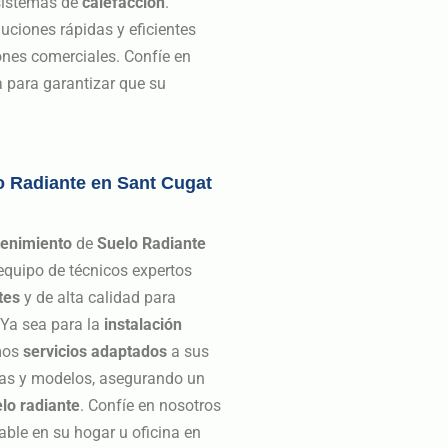
sistemas de
calefacción
.
ciones rápidas y eficientes
ones comerciales. Confíe en
 para garantizar que su
o Radiante en Sant Cugat
enimiento
de
Suelo Radiante
quipo de técnicos expertos
tes
y de alta calidad para
 Ya sea para la
instalación
mos
servicios adaptados
a sus
as y modelos, asegurando un
lo radiante
. Confíe en nosotros
able en su hogar u oficina en