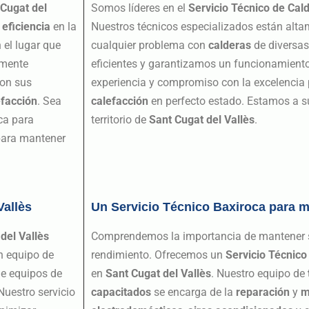
 Cugat del
Somos líderes en el
Servicio Técnico de Cal
y
eficiencia
en la
Nuestros técnicos especializados están alta
 el lugar que
cualquier problema con
calderas
de diversa
amente
eficientes y garantizamos un funcionamiento
con sus
experiencia y compromiso con la excelencia
efacción
. Sea
calefacción
en perfecto estado. Estamos a su
ca para
territorio de
Sant Cugat del Vallès
.
 para mantener
Vallès
Un Servicio Técnico Baxiroca para 
del Vallès
Comprendemos la importancia de mantener
n equipo de
rendimiento. Ofrecemos un
Servicio Técnico
e equipos de
en
Sant Cugat del Vallès
. Nuestro equipo de
uestro servicio
capacitados
se encarga de la
reparación
y
m