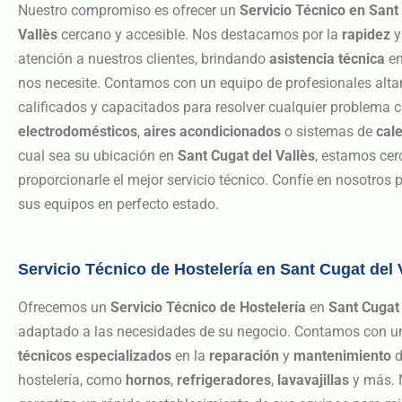
Nuestro compromiso es ofrecer un
Servicio Técnico en Sant
Vallès
cercano y accesible. Nos destacamos por la
rapidez
atención a nuestros clientes, brindando
asistencia técnica
en
nos necesite. Contamos con un equipo de profesionales alt
calificados y capacitados para resolver cualquier problema 
electrodomésticos
,
aires acondicionados
o sistemas de
cal
cual sea su ubicación en
Sant Cugat del Vallès
, estamos cer
proporcionarle el mejor servicio técnico. Confíe en nosotros
sus equipos en perfecto estado.
Servicio Técnico de Hostelería en Sant Cugat del 
Ofrecemos un
Servicio Técnico de Hostelería
en
Sant Cugat 
adaptado a las necesidades de su negocio. Contamos con u
técnicos especializados
en la
reparación
y
mantenimiento
d
hostelería, como
hornos
,
refrigeradores
,
lavavajillas
y más. N