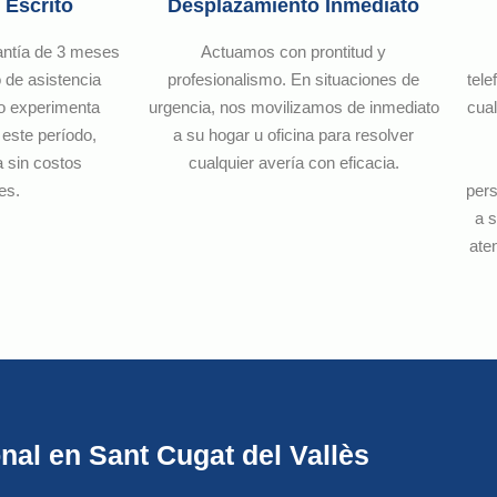
 Escrito
Desplazamiento Inmediato
antía de 3 meses
Actuamos con prontitud y
 de asistencia
profesionalismo. En situaciones de
tele
po experimenta
urgencia, nos movilizamos de inmediato
cual
 este período,
a su hogar u oficina para resolver
a sin costos
cualquier avería con eficacia.
es.
per
a 
ate
nal en Sant Cugat del Vallès