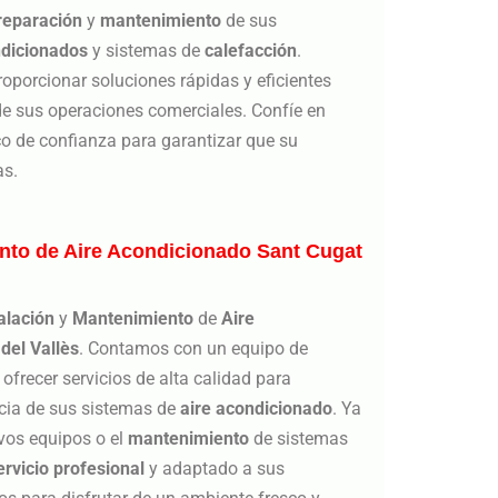
reparación
y
mantenimiento
de sus
ndicionados
y sistemas de
calefacción
.
porcionar soluciones rápidas y eficientes
de sus operaciones comerciales. Confíe en
o de confianza para garantizar que su
as.
ento de Aire Acondicionado Sant Cugat
alación
y
Mantenimiento
de
Aire
del Vallès
. Contamos con un equipo de
ofrecer servicios de alta calidad para
encia de sus sistemas de
aire
acondicionado
. Ya
evos equipos o el
mantenimiento
de sistemas
ervicio profesional
y adaptado a sus