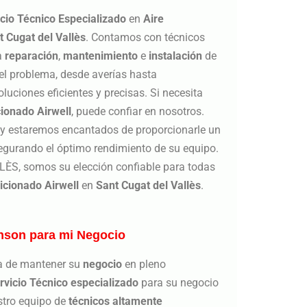
cio Técnico Especializado
en
Aire
t Cugat del Vallès
. Contamos con técnicos
a
reparación
,
mantenimiento
e
instalación
de
 el problema, desde averías hasta
luciones eficientes y precisas. Si necesita
cionado
Airwell
, puede confiar en nosotros.
, y estaremos encantados de proporcionarle un
segurando el óptimo rendimiento de su equipo.
S, somos su elección confiable para todas
icionado Airwell
en
Sant Cugat del Vallès
.
nson para mi Negocio
a de mantener su
negocio
en pleno
rvicio Técnico especializado
para su negocio
stro equipo de
técnicos altamente