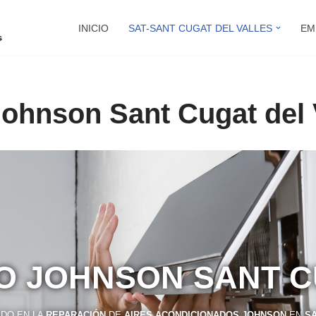
INICIO
SAT-SANT CUGAT DEL VALLES
EM
Johnson Sant Cugat del 
CO JOHNSON SANT C
ADO EN LA
REPARACIÓN
DE
AIRES ACONDICIONADOS JOHNSON
EN
SA