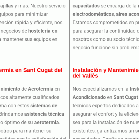
ajillas
y más. Nuestro servicio
capacitados
se encarga de la
equipos para minimizar
electrodomésticos
,
aires aco
nción rápida y eficiente, nos
Estamos comprometidos en pro
s negocios de
hostelería en
para asegurar la continuidad 
ra mantener sus equipos en
nosotros como su socio técnic
negocio funcione sin problem
ermia en Sant Cugat del
Instalación y Mantenimi
del Vallès
nimiento
de
Aerotermia
en
Nos especializamos en la
Inst
icos altamente cualificados
Acondicionado
en
Sant Cugat 
lema con estos
sistemas de
técnicos expertos dedicados a 
. Brindamos
asistencia técnica
asegurar el confort y la efici
nto óptimo de su
aerotermia
.
sea para la instalación de nu
sotros para mantener su
existentes, garantizamos un
s