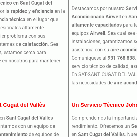
écnico en Sant Cugat del
Destacamos por nuestro
Servi
or la
rapidez
y
eficiencia
en la
Acondicionado Airwell
en
San
ncia técnica
en el lugar que
altamente capacitados
para l
fesionales altamente
equipos
Airwell
. Sea cual sea
uier problema con sus
instalaciones, garantizamos so
stemas de
calefacción
. Sea
asistencia con su
aire acondi
s
, estamos cerca para
Comuníquese al
931 768 838
íe en nosotros para mantener
servicio técnico de calidad, a
En SAT-SANT CUGAT DEL VALLÈ
las necesidades de
aire acond
t Cugat del Vallès
Un Servicio Técnico Joh
en
Sant Cugat del Vallès
Comprendemos la importanci
ontamos con un equipo de
rendimiento. Ofrecemos un
Se
ntenimiento
de equipos de
en
Sant Cugat del Vallès
. Nue