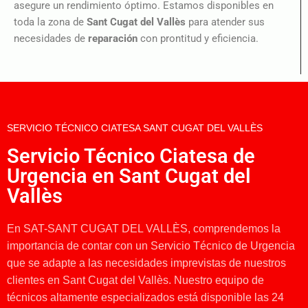
asegure un rendimiento óptimo. Estamos disponibles en
toda la zona de
Sant Cugat del Vallès
para atender sus
necesidades de
reparación
con prontitud y eficiencia.
SERVICIO TÉCNICO CIATESA SANT CUGAT DEL VALLÈS
Servicio Técnico Ciatesa de
Urgencia en Sant Cugat del
Vallès
En SAT-SANT CUGAT DEL VALLÈS, comprendemos la
importancia de contar con un Servicio Técnico de Urgencia
que se adapte a las necesidades imprevistas de nuestros
clientes en Sant Cugat del Vallès. Nuestro equipo de
técnicos altamente especializados está disponible las 24