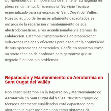
Comprendemos la importancia de mantener su
negocio
en
pleno rendimiento. Ofrecemos un
Servicio Técnico
especializado
para su negocio en
Sant Cugat del Vallès
.
Nuestro equipo de
técnicos altamente capacitados
se
encarga de la
reparación
y
mantenimiento
de sus
electrodomésticos
,
aires acondicionados
y sistemas de
calefacción
. Estamos comprometidos en proporcionar
soluciones rápidas y eficientes para asegurar la continuidad
de sus operaciones comerciales. Confíe en nosotros como
su socio técnico de confianza para garantizar que su
negocio funcione sin problemas.
Reparación y Mantenimiento de Aerotermia en
Sant Cugat del Vallès
Nos especializamos en la
Reparación
y
Mantenimiento
de
Aerotermia
en
Sant Cugat del Vallès
. Nuestro equipo de
técnicos altamente cualificados está capacitado para
abordar cualquier problema con estos
sistemas de