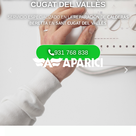
CUGAT DEL VALLÈS
SERVICIO ESPECIALIZADO EN LA
REPARACIÓN
DE
CALDERAS
BERETTA
EN
SANT CUGAT DEL VALLÈS
931 768 838