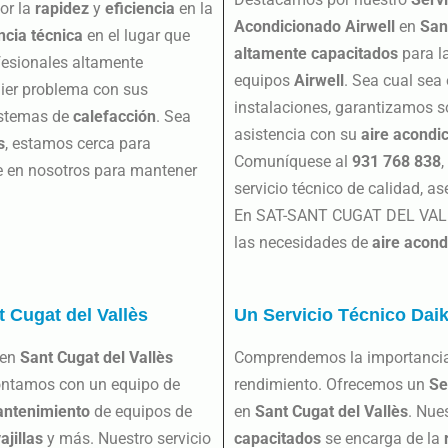
or la
rapidez
y
eficiencia
en la
Acondicionado Airwell
en
San
ncia técnica
en el lugar que
altamente capacitados
para l
fesionales altamente
equipos
Airwell
. Sea cual sea
uier problema con sus
instalaciones, garantizamos so
stemas de
calefacción
. Sea
asistencia con su
aire acondi
s
, estamos cerca para
Comuníquese al
931 768 838
íe en nosotros para mantener
servicio técnico de calidad, a
En SAT-SANT CUGAT DEL VALLÈ
las necesidades de
aire acond
t Cugat del Vallès
Un Servicio Técnico Dai
en
Sant Cugat del Vallès
Comprendemos la importanci
ontamos con un equipo de
rendimiento. Ofrecemos un
Se
ntenimiento
de equipos de
en
Sant Cugat del Vallès
. Nue
ajillas
y más. Nuestro servicio
capacitados
se encarga de la