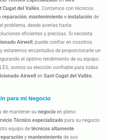
t Cugat del Vallès
. Contamos con técnicos
a
reparación
,
mantenimiento
e
instalación
de
 el problema, desde averías hasta
luciones eficientes y precisas. Si necesita
cionado
Airwell
, puede confiar en nosotros.
, y estaremos encantados de proporcionarle un
segurando el óptimo rendimiento de su equipo.
S, somos su elección confiable para todas
icionado Airwell
en
Sant Cugat del Vallès
.
kin para mi Negocio
a de mantener su
negocio
en pleno
rvicio Técnico especializado
para su negocio
stro equipo de
técnicos altamente
reparación
y
mantenimiento
de sus