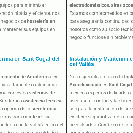
equipos para minimizar
electrodomésticos
,
aires aco
nción rápida y eficiente, nos
Estamos comprometidos en pro
s negocios de
hostelería en
para asegurar la continuidad 
ra mantener sus equipos en
nosotros como su socio técnic
negocio funcione sin problem
ermia en Sant Cugat del
Instalación y Mantenimi
del Vallès
nimiento
de
Aerotermia
en
Nos especializamos en la
Inst
icos altamente cualificados
Acondicionado
en
Sant Cugat 
lema con estos
sistemas de
técnicos expertos dedicados a 
. Brindamos
asistencia técnica
asegurar el confort y la efici
nto óptimo de su
aerotermia
.
sea para la instalación de nu
sotros para mantener su
existentes, garantizamos un
s
tidos con la satisfacción del
necesidades. Confíe en nosotr
duraderas a sus necesidades
agradable en su hogar o lugar