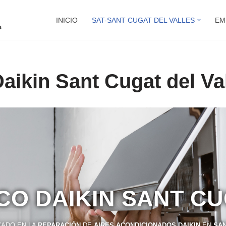
INICIO
SAT-SANT CUGAT DEL VALLES
EM
aikin Sant Cugat del Va
CO DAIKIN SANT C
ZADO EN LA
REPARACIÓN
DE
AIRES ACONDICIONADOS DAIKIN
EN
SAN