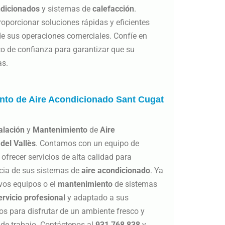
ndicionados
y sistemas de
calefacción
.
porcionar soluciones rápidas y eficientes
de sus operaciones comerciales. Confíe en
o de confianza para garantizar que su
as.
ento de Aire Acondicionado Sant Cugat
alación
y
Mantenimiento
de
Aire
del Vallès
. Contamos con un equipo de
ofrecer servicios de alta calidad para
encia de sus sistemas de
aire
acondicionado
. Ya
evos equipos o el
mantenimiento
de sistemas
ervicio profesional
y adaptado a sus
os para disfrutar de un ambiente fresco y
 de trabajo. Contáctenos al
931 768 838
y