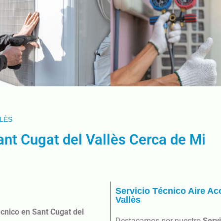
LLÈS
ant Cugat del Vallès Cerca de Mi
Servicio Técnico Aire Ac
Vallès
écnico en Sant Cugat del
Destacamos por nuestro
Servi