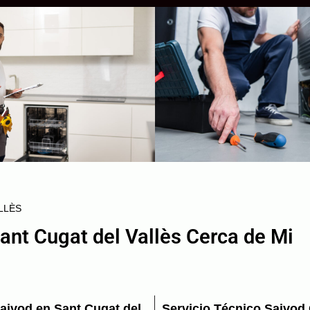
LLÈS
ant Cugat del Vallès Cerca de Mi
aivod en Sant Cugat del
Servicio Técnico Saivod