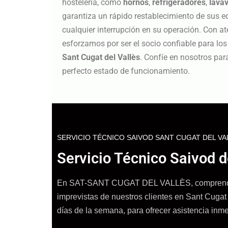
hostelería, como
hornos
,
refrigeradores
,
lavav
garantiza un rápido restablecimiento de sus 
cualquier interrupción en su operación. Con ate
esforzamos por ser el socio confiable para lo
Sant Cugat del Vallès
. Confíe en nosotros pa
perfecto estado de funcionamiento.
SERVICIO TÉCNICO SAIVOD SANT CUGAT DEL VA
Servicio Técnico Saivod d
En SAT-SANT CUGAT DEL VALLÈS, comprendemos
imprevistas de nuestros clientes en Sant Cugat 
días de la semana, para ofrecer asistencia inm