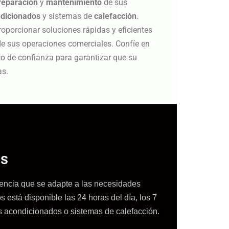
reparación
y
mantenimiento
de sus
ndicionados
y sistemas de
calefacción
.
porcionar soluciones rápidas y eficientes
de sus operaciones comerciales. Confíe en
o de confianza para garantizar que su
as.
ès
ncia que se adapte a las necesidades
 está disponible las 24 horas del día, los 7
es acondicionados o sistemas de calefacción.