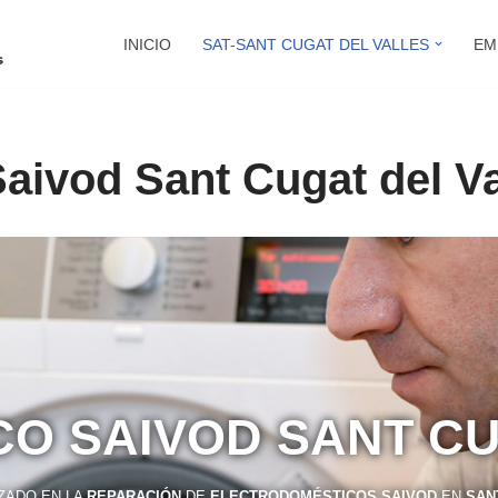
INICIO
SAT-SANT CUGAT DEL VALLES
EM
Saivod Sant Cugat del Va
CO SAIVOD SANT C
IZADO EN LA
REPARACIÓN
DE
ELECTRODOMÉSTICOS SAIVOD
EN
SAN