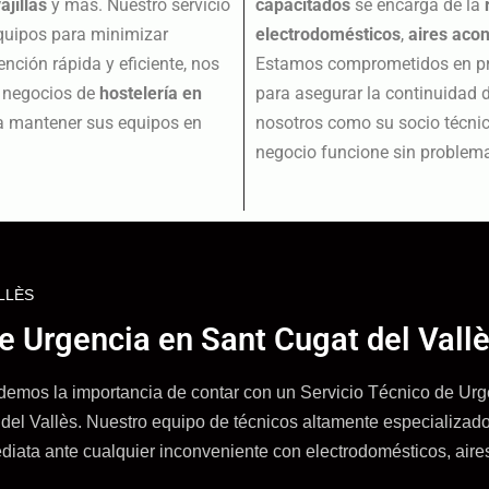
ajillas
y más. Nuestro servicio
capacitados
se encarga de la
equipos para minimizar
electrodomésticos
,
aires aco
nción rápida y eficiente, nos
Estamos comprometidos en pro
s negocios de
hostelería en
para asegurar la continuidad 
ra mantener sus equipos en
nosotros como su socio técnic
negocio funcione sin problem
LLÈS
e Urgencia en Sant Cugat del Vall
 la importancia de contar con un Servicio Técnico de Urge
del Vallès. Nuestro equipo de técnicos altamente especializados
ediata ante cualquier inconveniente con electrodomésticos, air