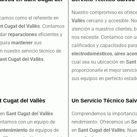
Nuestro compromiso es ofrec
acamos como el referente en
Vallès
cercano y accesible. N
t Cugat del Vallès
. Contamos
atención a nuestros clientes,
ndar
reparaciones
eficientes y
nos necesite. Contamos con u
 para
mantener
sus
calificados y capacitados par
 nuestro servicio técnico de
electrodomésticos
,
aires aco
ant Cugat del Vallès
.
cual sea su ubicación en
Sant
proporcionarle el mejor servic
sus equipos en perfecto estad
t Cugat del Vallès
Un Servicio Técnico Sai
en
Sant Cugat del Vallès
Comprendemos la importanci
ontamos con un equipo de
rendimiento. Ofrecemos un
Se
ntenimiento
de equipos de
en
Sant Cugat del Vallès
. Nue