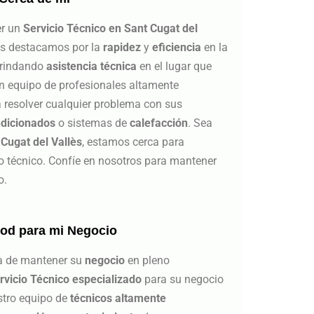
er un
Servicio Técnico en Sant Cugat del
os destacamos por la
rapidez
y
eficiencia
en la
 brindando
asistencia técnica
en el lugar que
n equipo de profesionales altamente
a resolver cualquier problema con sus
ndicionados
o sistemas de
calefacción
. Sea
 Cugat del Vallès
, estamos cerca para
io técnico. Confíe en nosotros para mantener
o.
vod para mi Negocio
a de mantener su
negocio
en pleno
rvicio Técnico especializado
para su negocio
stro equipo de
técnicos altamente