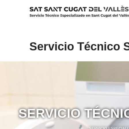
Saltar
al
contenido
Servicio Técnico 
SERVICIO TÉCNI
SERVICIO ESPECIAL