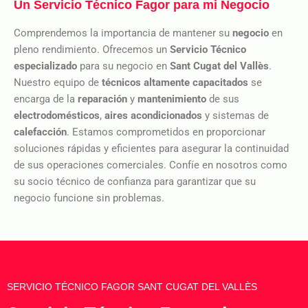
Un Servicio Técnico Fagor para mi Negocio
Comprendemos la importancia de mantener su
negocio
en
pleno rendimiento. Ofrecemos un
Servicio Técnico
especializado
para su negocio en
Sant Cugat del Vallès
.
Nuestro equipo de
técnicos altamente capacitados
se
encarga de la
reparación
y
mantenimiento
de sus
electrodomésticos
,
aires acondicionados
y sistemas de
calefacción
. Estamos comprometidos en proporcionar
soluciones rápidas y eficientes para asegurar la continuidad
de sus operaciones comerciales. Confíe en nosotros como
su socio técnico de confianza para garantizar que su
negocio funcione sin problemas.
SERVICIO TÉCNICO FAGOR SANT CUGAT DEL VALLÈS